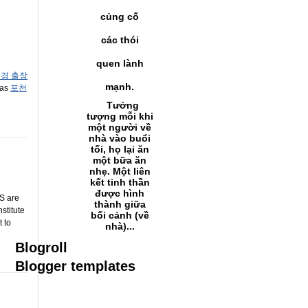
củng cố
các thói
quen lành
경 출장
mạnh.
as
포천
Tưởng
tượng mỗi khi
một người về
nhà vào buổi
tối, họ lại ăn
một bữa ăn
nhẹ. Một liên
kết tinh thần
được hình
 are
thành giữa
stitute
bối cảnh (về
 to
nhà)...
Blogroll
Blogger templates