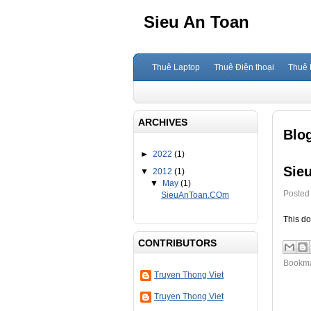
Sieu An Toan
Thuê Laptop
Thuê Điện thoại
Thuê 
ARCHIVES
Blo
►
2022
(1)
Sie
▼
2012
(1)
▼
May
(1)
Posted
SieuAnToan.COm
This do
CONTRIBUTORS
Bookma
Truyen Thong Viet
Truyen Thong Viet