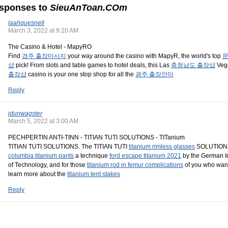
sponses to
SieuAnToan.COm
laahquesnell
March 3, 2022 at 9:20 AM
The Casino & Hotel - MapyRO
Find
경주 출장마사지
your way around the casino with MapyR, the world's top
문
샵
pick! From slots and table games to hotel deals, this Las
충청남도 출장샵
Veg
출장샵
casino is your one stop shop for all the
광주 출장안마
Reply
idunwagster
March 5, 2022 at 3:00 AM
PECHPERTIN ANTI-TINN - TITIAN TUTI SOLUTIONS - TITanium
TITIAN TUTI SOLUTIONS. The TITIAN TUTI
titanium rimless glasses
SOLUTIONS
columbia titanium pants
a technique
ford escape titanium 2021
by the German In
of Technology, and for those
titanium rod in femur complications
of you who want
learn more about the
titanium tent stakes
Reply