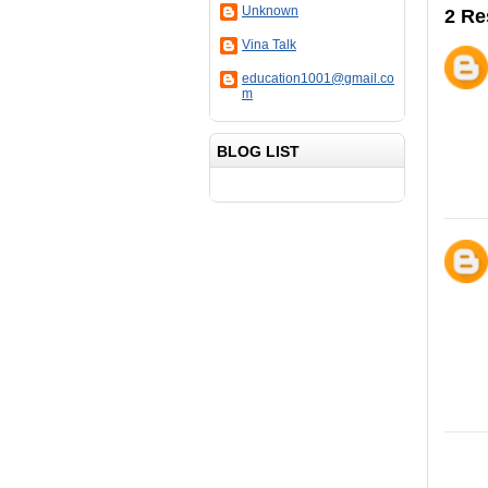
Unknown
2 Re
Vina Talk
education1001@gmail.co
m
BLOG LIST