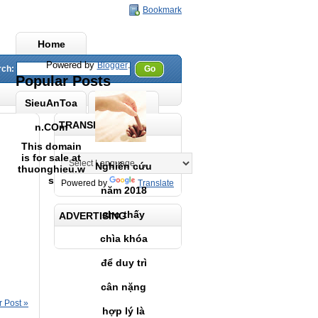
Bookmark
Home
Powered by
.
Blogger
rch:
Go
Popular Posts
SieuAnToa
TRANSLATE
n.COm
This domain
is for sale at
Nghiên cứu
thuonghieu.w
s
Powered by
Translate
năm 2018
cho thấy
ADVERTISING
chìa khóa
để duy trì
cân nặng
 Post
»
hợp lý là