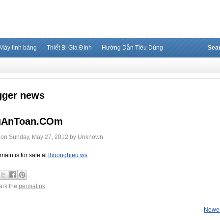
Máy tính bảng
Thiết Bị Gia Đình
Hướng Dẫn Tiêu Dùng
Sea
gger news
uAnToan.COm
 on
Sunday, May 27, 2012
by
Unknown
main is for sale at
thuonghieu.ws
rk the
permalink
.
Newer