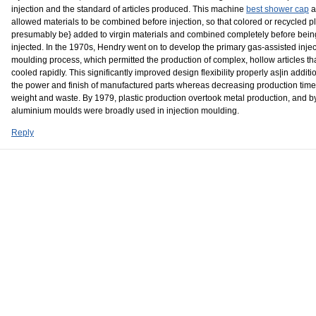
injection and the standard of articles produced. This machine
best shower cap
a
allowed materials to be combined before injection, so that colored or recycled pl
presumably be} added to virgin materials and combined completely before bein
injected. In the 1970s, Hendry went on to develop the primary gas-assisted injec
moulding process, which permitted the production of complex, hollow articles th
cooled rapidly. This significantly improved design flexibility properly as|in additio
the power and finish of manufactured parts whereas decreasing production time,
weight and waste. By 1979, plastic production overtook metal production, and b
aluminium moulds were broadly used in injection moulding.
Reply