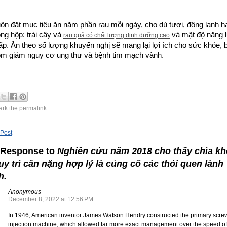
ôn đặt mục tiêu ăn năm phần rau mỗi ngày, cho dù tươi, đông lạnh ha
ng hộp: trái cây và 
 và mật độ năng 
rau quả có chất lượng dinh dưỡng cao
ấp. Ăn theo số lượng khuyến nghị sẽ mang lại lợi ích cho sức khỏe, b
m giảm nguy cơ ung thư và bệnh tim mạch vành.
rk the
permalink
.
 Post
 Response to
Nghiên cứu năm 2018 cho thấy chìa k
uy trì cân nặng hợp lý là củng cố các thói quen lành
h.
Anonymous
December 8, 2022 at 12:56 PM
In 1946, American inventor James Watson Hendry constructed the primary scre
injection machine, which allowed far more exact management over the speed of