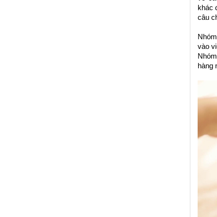
khác đ
câu c
Nhóm 
vào vi
Nhóm 
hàng n