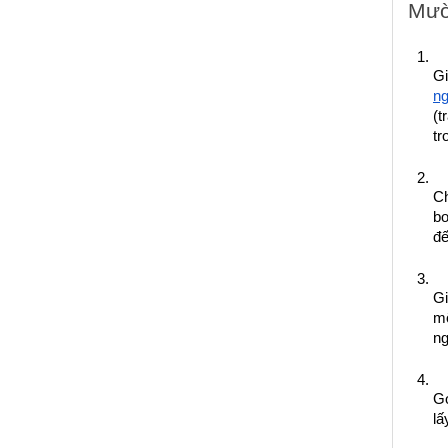
Mườ
Gi
ng
(t
tr
Ch
bơ
đế
Gi
mộ
n
Gó
lấ