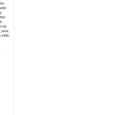
lso
astic
g
tion
at
n to}
 price,
y 1990,