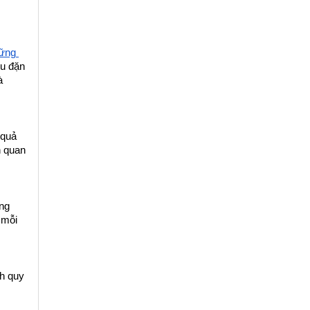
ững 
u đặn 
 
quả 
 quan 
ng 
mỗi 
h quy 