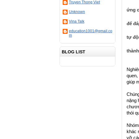
Truyen Thong Viet
ứng c
Unknown
Vina Talk
để đá
education1001@gmail.co
m
tự độ
thành
BLOG LIST
Nghiên
quen, 
giúp 
Chúng 
nặng 
chương
thói 
Nhóm 
khác 
vỡ cá