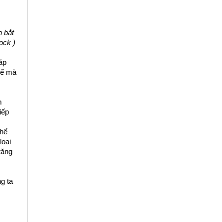
 bắt 
ock )
p 
ể mà 
 
ếp 
hể 
oại 
ăng 
 ta 