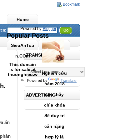
Bookmark
Home
Powered by
.
Blogger
rch:
Go
Popular Posts
SieuAnToa
TRANSLATE
n.COm
This domain
is for sale at
Nghiên cứu
thuonghieu.w
ì
s
Powered by
Translate
năm 2018
h.
cho thấy
ADVERTISING
chìa khóa
để duy trì
a ăn 
cân nặng
phản 
hợp lý là