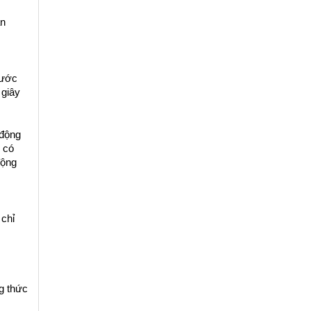
n 
ước 
 giây
động 
 có 
ộng 
chỉ 
 
g thức 