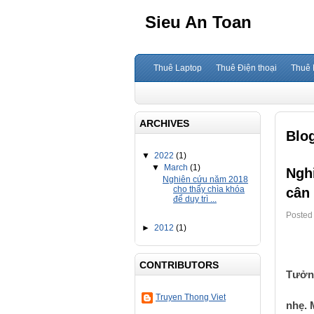
Sieu An Toan
Thuê Laptop
Thuê Điện thoại
Thuê 
ARCHIVES
Blo
▼
2022
(1)
▼
March
(1)
Ngh
Nghiên cứu năm 2018
cho thấy chìa khóa
cân 
để duy trì ...
Posted
►
2012
(1)
CONTRIBUTORS
Tưởng
Truyen Thong Viet
nhẹ. 