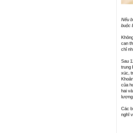
Nếu bạ
buộc b
Không
can t
chỉ n
Sau 1
trung 
xúc, 
Khoản
của họ
hai và
lượng 
Các bi
nghĩ v