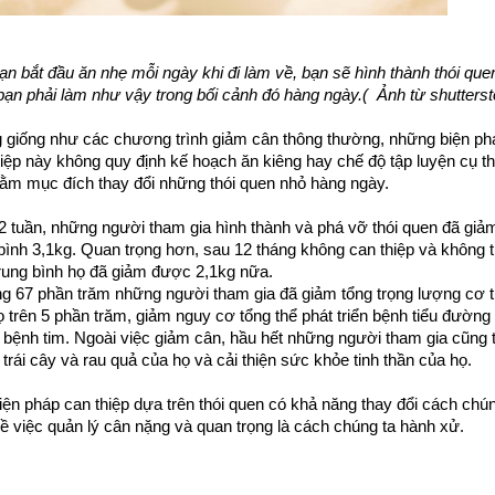
n bắt đầu ăn nhẹ mỗi ngày khi đi làm về, bạn sẽ hình thành thói quen
ạn phải làm như vậy trong bối cảnh đó hàng ngày.(  Ảnh từ shutterst
 giống như các chương trình giảm cân thông thường, những biện phá
hiệp này không quy định kế hoạch ăn kiêng hay chế độ tập luyện cụ th
hằm mục đích thay đổi những thói quen nhỏ hàng ngày.
2 tuần, những người tham gia hình thành và phá vỡ thói quen đã giảm
bình 3,1kg. Quan trọng hơn, sau 12 tháng không can thiệp và không ti
trung bình họ đã giảm được 2,1kg nữa.
g 67 phần trăm những người tham gia đã giảm tổng trọng lượng cơ t
 trên 5 phần trăm, giảm nguy cơ tổng thể phát triển bệnh tiểu đường l
 bệnh tim. Ngoài việc giảm cân, hầu hết những người tham gia cũng t
trái cây và rau quả của họ và cải thiện sức khỏe tinh thần của họ.
ện pháp can thiệp dựa trên thói quen có khả năng thay đổi cách chúng
ề việc quản lý cân nặng và quan trọng là cách chúng ta hành xử.