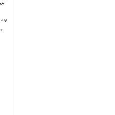
ột 
ung 
n 