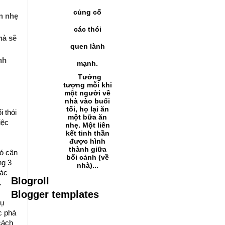
củng cố
n nhẹ 
các thói
à sẽ 
quen lành
h 
mạnh.
Tưởng
tượng mỗi khi
một người về
nhà vào buổi
tối, họ lại ăn
 thói 
một bữa ăn
ệc 
nhẹ. Một liên
kết tinh thần
được hình
thành giữa
ó cân 
bối cảnh (về
g 3 
nhà)...
ác 
Blogroll
.
Blogger templates
ụ 
 phá 
ách 