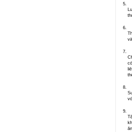
Lu
t
Th
và
Ch
có
li
th
Su
vớ
Tậ
kh
ăn