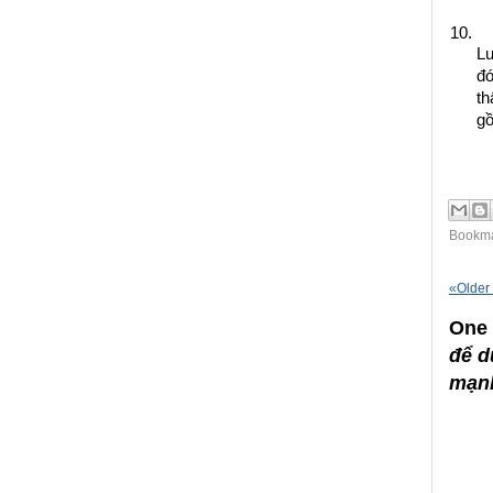
Lu
đó
th
gồ
Bookma
«
Older
One
để d
mạn