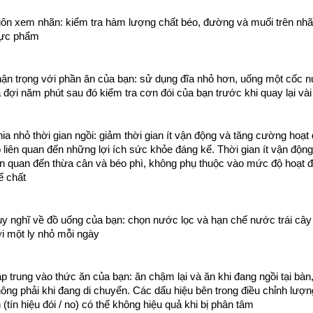
ôn xem nhãn: kiểm tra hàm lượng chất béo, đường và muối trên nhã
hực phẩm
ận trọng với phần ăn của bạn: sử dụng đĩa nhỏ hơn, uống một cốc n
 đợi năm phút sau đó kiểm tra cơn đói của bạn trước khi quay lại vài
ia nhỏ thời gian ngồi: giảm thời gian ít vận động và tăng cường hoạt 
 liên quan đến những lợi ích sức khỏe đáng kể. Thời gian ít vận động
ên quan đến thừa cân và béo phì, không phụ thuộc vào mức độ hoạt đ
ể chất
y nghĩ về đồ uống của bạn: chọn nước lọc và hạn chế nước trái cây 
i một ly nhỏ mỗi ngày
p trung vào thức ăn của bạn: ăn chậm lại và ăn khi đang ngồi tại bàn,
ông phải khi đang di chuyển. Các dấu hiệu bên trong điều chỉnh lượn
 (tín hiệu đói / no) có thể không hiệu quả khi bị phân tâm