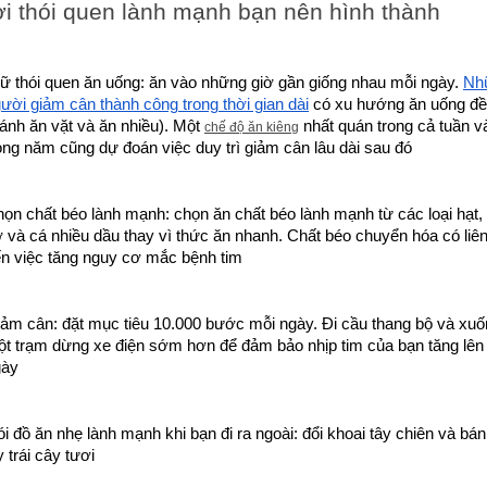
i thói quen lành mạnh bạn nên hình thành
ữ thói quen ăn uống: ăn vào những giờ gần giống nhau mỗi ngày. 
Nh
ười giảm cân thành công trong thời gian dài
 có xu hướng ăn uống đề
ránh ăn vặt và ăn nhiều). Một 
 nhất quán trong cả tuần và
chế độ ăn kiêng
ong năm cũng dự đoán việc duy trì giảm cân lâu dài sau đó
ọn chất béo lành mạnh: chọn ăn chất béo lành mạnh từ các loại hạt, 
 và cá nhiều dầu thay vì thức ăn nhanh. Chất béo chuyển hóa có liên
n việc tăng nguy cơ mắc bệnh tim
ảm cân: đặt mục tiêu 10.000 bước mỗi ngày. Đi cầu thang bộ và xuố
t trạm dừng xe điện sớm hơn để đảm bảo nhịp tim của bạn tăng lên 
gày
i đồ ăn nhẹ lành mạnh khi bạn đi ra ngoài: đổi khoai tây chiên và bán
y trái cây tươi