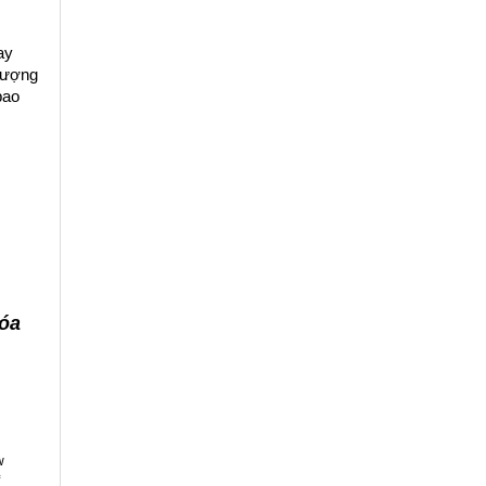
y 
lượng 
ao 
hóa
w