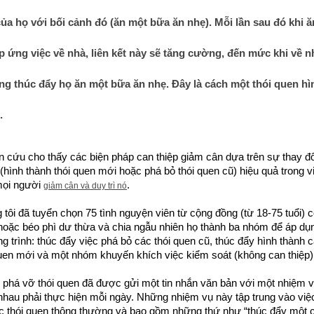
ủa họ với bối cảnh đó (ăn một bữa ăn nhẹ). Mỗi lần sau đó khi ă
p ứng việc về nhà, liên kết này sẽ tăng cường, đến mức khi về nh
ng thúc đẩy họ ăn một bữa ăn nhẹ. Đây là cách một thói quen hìn
.
 cứu cho thấy các biện pháp can thiệp giảm cân dựa trên sự thay đổi
(hình thành thói quen mới hoặc phá bỏ thói quen cũ) hiệu quả trong vi
mọi người 
.
giảm cân và duy trì nó
tôi đã tuyển chọn 75 tình nguyện viên từ cộng đồng (từ 18-75 tuổi) c
hoặc béo phì dư thừa và chia ngẫu nhiên họ thành ba nhóm để áp dụn
 trình: thúc đẩy việc phá bỏ các thói quen cũ, thúc đẩy hình thành c
quen mới và một nhóm khuyến khích việc kiểm soát (không can thiệp)
phá vỡ thói quen đã được gửi một tin nhắn văn bản với một nhiệm v
nhau phải thực hiện mỗi ngày. Những nhiệm vụ này tập trung vào việc
c thói quen thông thường và bao gồm những thứ như “thúc đẩy một c