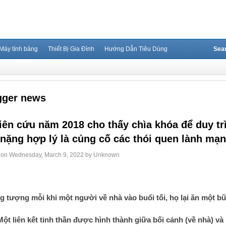
Máy tính bảng
Thiết Bị Gia Đình
Hướng Dẫn Tiêu Dùng
Sea
gger news
iên cứu năm 2018 cho thấy chìa khóa để duy tr
nặng hợp lý là củng cố các thói quen lành mạn
 on
Wednesday, March 9, 2022
by
Unknown
 tượng mỗi khi một người về nhà vào buổi tối, họ lại ăn một bữ
Một liên kết tinh thần được hình thành giữa bối cảnh (về nhà) và 